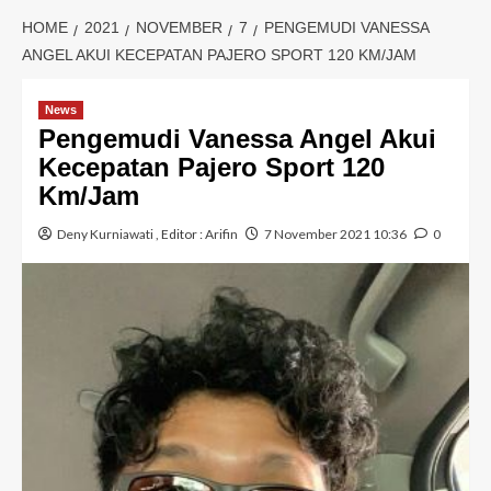
HOME
2021
NOVEMBER
7
PENGEMUDI VANESSA
ANGEL AKUI KECEPATAN PAJERO SPORT 120 KM/JAM
News
Pengemudi Vanessa Angel Akui
Kecepatan Pajero Sport 120
Km/Jam
Deny Kurniawati
, Editor :
Arifin
7 November 2021 10:36
0