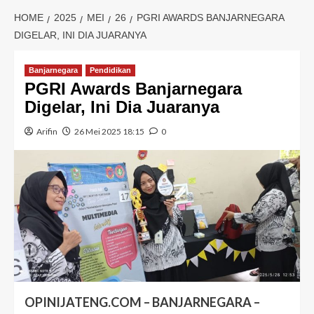
HOME
2025
MEI
26
PGRI AWARDS BANJARNEGARA
DIGELAR, INI DIA JUARANYA
Banjarnegara
Pendidikan
PGRI Awards Banjarnegara
Digelar, Ini Dia Juaranya
Arifin
26 Mei 2025 18:15
0
OPINIJATENG.COM – BANJARNEGARA –