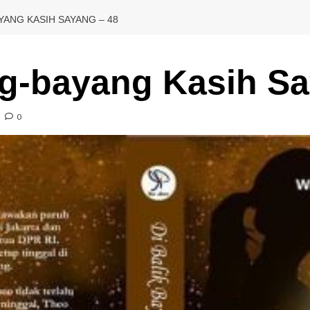
YANG KASIH SAYANG – 48
ng-bayang Kasih Sa
0