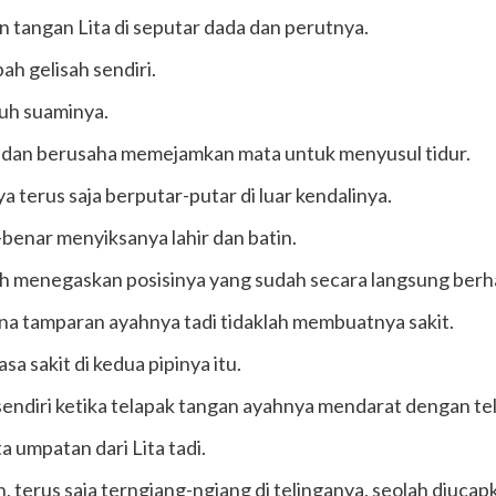
 tangan Lita di seputar dada dan perutnya.
h gelisah sendiri.
buh suaminya.
dan berusaha memejamkan mata untuk menyusul tidur.
 terus saja berputar-putar di luar kendalinya.
-benar menyiksanya lahir dan batin.
lebih menegaskan posisinya yang sudah secara langsung be
na tamparan ayahnya tadi tidaklah membuatnya sakit.
a sakit di kedua pipinya itu.
ndiri ketika telapak tangan ayahnya mendarat dengan tela
 umpatan dari Lita tadi.
, terus saja terngiang-ngiang di telinganya, seolah diucap