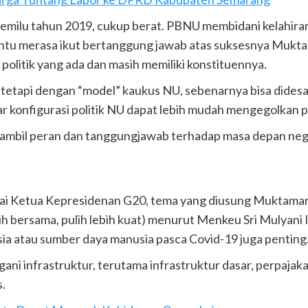
Pemilu tahun 2019, cukup berat. PBNU membidani kelahira
tentu merasa ikut bertanggung jawab atas suksesnya Mukta
 politik yang ada dan masih memiliki konstituennya.
n tetapi dengan “model” kaukus NU, sebenarnya bisa didesa
 agar konfigurasi politik NU dapat lebih mudah mengegolkan
mbil peran dan tanggungjawab terhadap masa depan negeri 
ai Ketua Kepresidenan G20, tema yang diusung Muktamar
h bersama, pulih lebih kuat) menurut Menkeu Sri Mulyani I
ia atau sumber daya manusia pasca Covid-19 juga penting
nfrastruktur, terutama infrastruktur dasar, perpajakan d
.