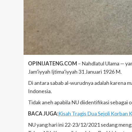
OPINIJATENG.COM
– Nahdlatul Ulama — yan
Jam’iyyah Ijtima’iyyah 31 Januari 1926 M.
Di antara sabab al-wurudnya adalah karena ma
Indonesia.
Tidak aneh apabila NU diidentifikasi sebagai 
BACA JUGA:
Kisah Tragis Dua Sejoli Korban
NU yang hari ini 22-23/12/2021 sedang meng