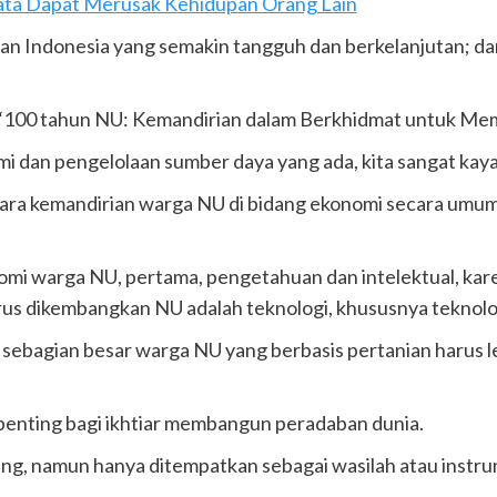
ata Dapat Merusak Kehidupan Orang Lain
n Indonesia yang semakin tangguh dan berkelanjutan; d
a “100 tahun NU: Kemandirian dalam Berkhidmat untuk M
nomi dan pengelolaan sumber daya yang ada, kita sangat kay
tara kemandirian warga NU di bidang ekonomi secara umum,
onomi warga NU, pertama, pengetahuan dan intelektual, 
rus dikembangkan NU adalah teknologi, khususnya teknolog
 sebagian besar warga NU yang berbasis pertanian harus l
enting bagi ikhtiar membangun peradaban dunia.
ng, namun hanya ditempatkan sebagai wasilah atau instru