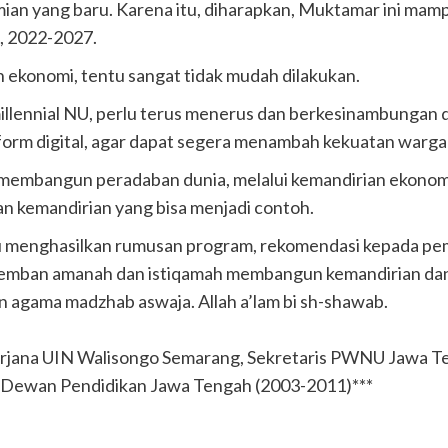
omian yang baru. Karena itu, diharapkan, Muktamar ini ma
t, 2022-2027.
ekonomi, tentu sangat tidak mudah dilakukan.
illennial NU, perlu terus menerus dan berkesinambungan d
tform digital, agar dapat segera menambah kekuatan warga
membangun peradaban dunia, melalui kemandirian ekonomi 
 kemandirian yang bisa menjadi contoh.
enghasilkan rumusan program, rekomendasi kepada pemang
emban amanah dan istiqamah membangun kemandirian da
ran agama madzhab aswaja. Allah a’lam bi sh-shawab.
asarjana UIN Walisongo Semarang, Sekretaris PWNU Jawa 
s Dewan Pendidikan Jawa Tengah (2003-2011)***