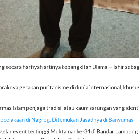
g secara harfiyah artinya kebangkitan Ulama — lahir sebag
raknya gerakan puritanisme di dunia internasional, khusu
ormas Islam penjaga tradisi, atau kaum sarungan yang ident
 Kecelakaan di Nagreg, Ditemukan Jasadnya di Banyumas
gelar event tertinggi Muktamar ke-34 di Bandar Lampun