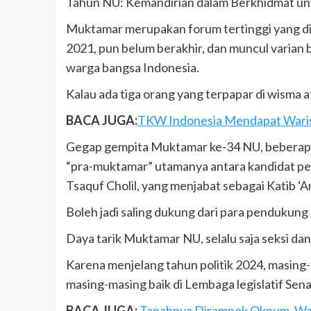
Tahun NU: Kemandirian dalam Berkhidmat u
Muktamar merupakan forum tertinggi yang dig
2021, pun belum berakhir, dan muncul varia
warga bangsa Indonesia.
Kalau ada tiga orang yang terpapar di wisma ate
BACA JUGA:
TKW Indonesia Mendapat Warisan
Gegap gempita Muktamar ke-34 NU, beberapa 
“pra-muktamar” utamanya antara kandidat pet
Tsaquf Cholil, yang menjabat sebagai Katib ‘
Boleh jadi saling dukung dari para pendukung
Daya tarik Muktamar NU, selalu saja seksi dan
Karena menjelang tahun politik 2024, masing
masing-masing baik di Lembaga legislatif Se
BACA JUGA:
Tanahnya Dirampok Oknum, Wa