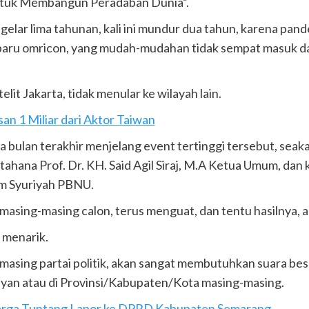
ntuk Membangun Peradaban Dunia”.
elar lima tahunan, kali ini mundur dua tahun, karena pan
n baru omricon, yang mudah-mudahan tidak sempat masuk 
lit Jakarta, tidak menular ke wilayah lain.
 1 Miliar dari Aktor Taiwan
bulan terakhir menjelang event tertinggi tersebut, sea
ahana Prof. Dr. KH. Said Agil Siraj, M.A Ketua Umum, dan
Am Syuriyah PBNU.
 masing-masing calon, terus menguat, dan tentu hasilnya, 
 menarik.
-masing partai politik, akan sangat membutuhkan suara be
nayan atau di Provinsi/Kabupaten/Kota masing-masing.
rga Tuntang Lapor ke DPRD Kabupaten Semarang