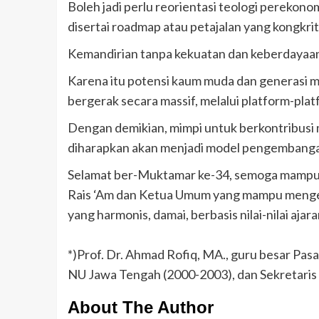
Boleh jadi perlu reorientasi teologi perekon
disertai roadmap atau petajalan yang kongkri
Kemandirian tanpa kekuatan dan keberdayaan 
Karena itu potensi kaum muda dan generasi m
bergerak secara massif, melalui platform-pla
Dengan demikian, mimpi untuk berkontribusi 
diharapkan akan menjadi model pengembangan
Selamat ber-Muktamar ke-34, semoga mampu m
Rais ‘Am dan Ketua Umum yang mampu meng
yang harmonis, damai, berbasis nilai-nilai aja
*)Prof. Dr. Ahmad Rofiq, MA., guru besar P
NU Jawa Tengah (2000-2003), dan Sekretari
About The Author