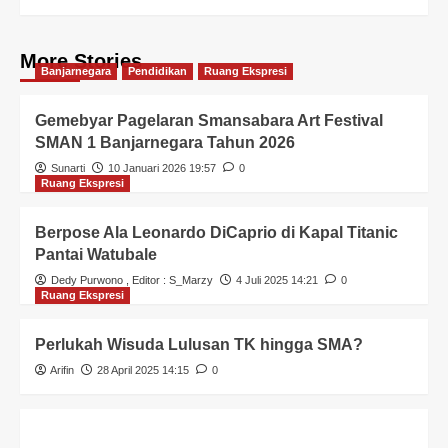
More Stories
Banjarnegara
Pendidikan
Ruang Ekspresi
Gemebyar Pagelaran Smansabara Art Festival
SMAN 1 Banjarnegara Tahun 2026
Sunarti
10 Januari 2026 19:57
0
Ruang Ekspresi
Berpose Ala Leonardo DiCaprio di Kapal Titanic
Pantai Watubale
Dedy Purwono
, Editor :
S_Marzy
4 Juli 2025 14:21
0
Ruang Ekspresi
Perlukah Wisuda Lulusan TK hingga SMA?
Arifin
28 April 2025 14:15
0