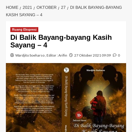
HOME
2021
OKTOBER
27
DI BALIK BAYANG-BAYANG
KASIH SAYANG – 4
Ruang Ekspresi
Di Balik Bayang-bayang Kasih
Sayang – 4
Wardjito Soeharso
, Editor :
Arifin
27 Oktober 2021 09:09
0