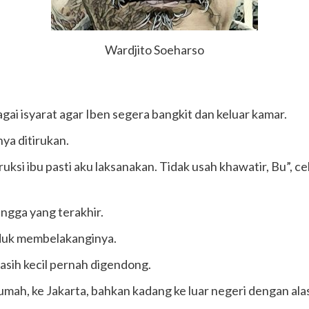
Wardjito Soeharso
ai isyarat agar Iben segera bangkit dan keluar kamar.
ya ditirukan.
struksi ibu pasti aku laksanakan. Tidak usah khawatir, Bu”, 
ngga yang terakhir.
duk membelakanginya.
sih kecil pernah digendong.
umah, ke Jakarta, bahkan kadang ke luar negeri dengan ala