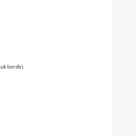
uk berdiri.