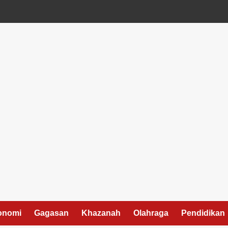
onomi
Gagasan
Khazanah
Olahraga
Pendidikan