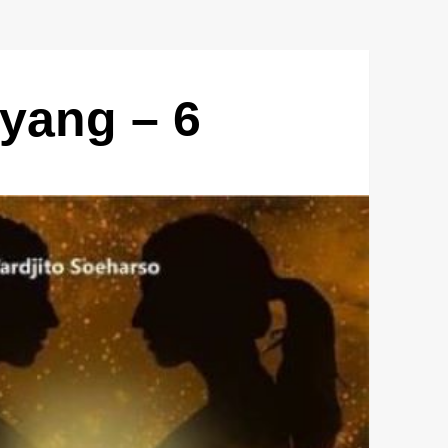
yang – 6