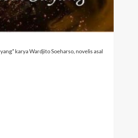
ng” karya Wardjito Soeharso, novelis asal