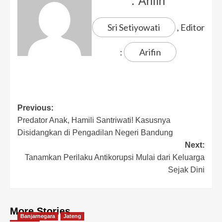
:
Arifin
Sri Setiyowati
, Editor
:
Arifin
Previous:
Predator Anak, Hamili Santriwati! Kasusnya
Disidangkan di Pengadilan Negeri Bandung
Next:
Tanamkan Perilaku Antikorupsi Mulai dari Keluarga
Sejak Dini
More Stories
Banjarnegara
Jateng