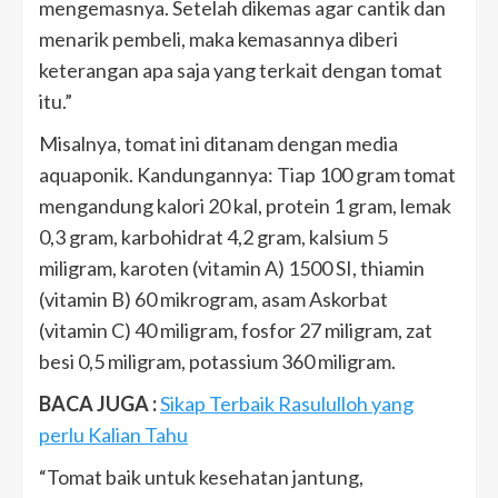
mengemasnya. Setelah dikemas agar cantik dan
menarik pembeli, maka kemasannya diberi
keterangan apa saja yang terkait dengan tomat
itu.”
Misalnya, tomat ini ditanam dengan media
aquaponik. Kandungannya: Tiap 100 gram tomat
mengandung kalori 20 kal, protein 1 gram, lemak
0,3 gram, karbohidrat 4,2 gram, kalsium 5
miligram, karoten (vitamin A) 1500 SI, thiamin
(vitamin B) 60 mikrogram, asam Askorbat
(vitamin C) 40 miligram, fosfor 27 miligram, zat
besi 0,5 miligram, potassium 360 miligram.
BACA JUGA :
Sikap Terbaik Rasululloh yang
perlu Kalian Tahu
“Tomat baik untuk kesehatan jantung,