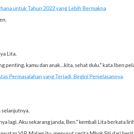
rhana untuk Tahun 2022 yang Lebih Bermakna
en.
ya Lita.
ng penting, kamu dan anak…kita, sehat dulu.” kata Iben pel
as Permasalahan yang Terjadi, Begini Penjelasannya
 selanjutnya.
 lagi. Aku sekarang janda, Ben.” kembali Lita berkata lirih
rawatan VIP. Malam itu, menurut cerita Mbok Siti dari beri