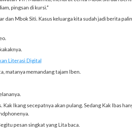
m, pingsan di kursi.”
ar dan Mbok Siti. Kasus keluarga kita sudah jadi berita pali
eo.
 kakaknya.
n Literasi Digital
ita, matanya memandang tajam Iben.
elananya.
s. Kak Ikang secepatnya akan pulang. Sedang Kak Ibas hany
andphonenya.
Begitu pesan singkat yang Lita baca.