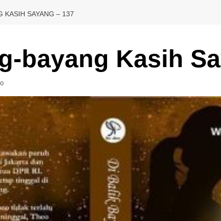
G KASIH SAYANG – 137
ng-bayang Kasih Sa
0