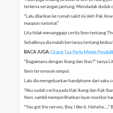
terkena serangan jantung. Mendadak duduk dia
“Lalu dilarikan ke rumah sakit ini oleh Pak Anw
maupun nasional.”
Lita tidak menanggapi cerita Iben tentang Th
Sebaliknya dia malah bertanya tentang kedua
BACA JUGA:
Orang Tua Perlu Melek Pendidika
“Bagaimana dengan Ikang dan Ibas?” tanya L
Iben tersenyum simpul.
Lalu dia mengeluarkan handphone dari saku c
“Aku sudah cerita pada Kak Ikang dan Kak Iba
Iben, sambil memperlihatkan layar monitor h
“You got the nerves, Boy. I like it. Hehehe….” 