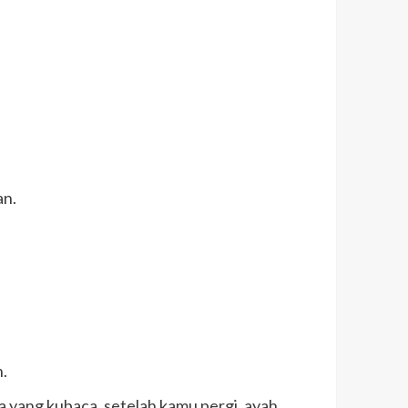
an.
.
ta yang kubaca, setelah kamu pergi, ayah