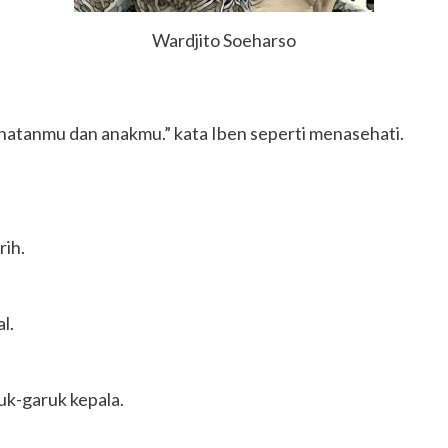
Wardjito Soeharso
sehatanmu dan anakmu.” kata Iben seperti menasehati.
rih.
l.
uk-garuk kepala.