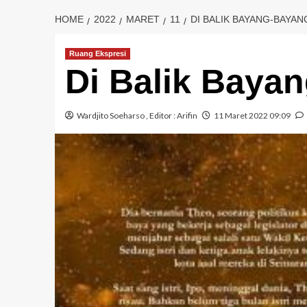
HOME
2022
MARET
11
DI BALIK BAYANG-BAYAN
Ruang Ekspresi
Di Balik Baya
Wardjito Soeharso
, Editor :
Arifin
11 Maret 2022 09:09