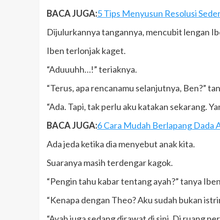
BACA JUGA:
5 Tips Menyusun Resolusi Sede
Dijulurkannya tangannya, mencubit lengan Ib
Iben terlonjak kaget.
“Aduuuhh…!” teriaknya.
“Terus, apa rencanamu selanjutnya, Ben?” tan
“Ada. Tapi, tak perlu aku katakan sekarang. Ya
BACA JUGA:
6 Cara Mudah Berlapang Dada At
Ada jeda ketika dia menyebut anak kita.
Suaranya masih terdengar kagok.
“Pengin tahu kabar tentang ayah?” tanya Iben
“Kenapa dengan Theo? Aku sudah bukan istrinya
“Ayah juga sedang dirawat di sini. Di ruang pe